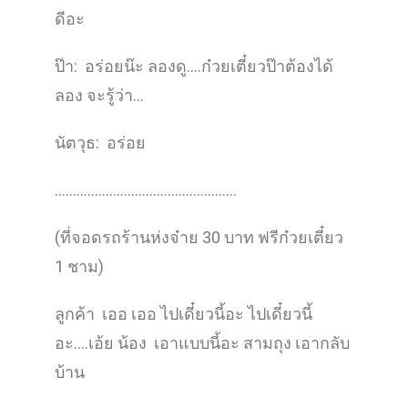
ดีอะ
ป๊า: อร่อยน๊ะ ลองดู….ก๋วยเตี๋ยวป๊าต้องได้
ลอง จะรู้ว่า…
นัตวุธ: อร่อย
…………………………………………..
(ที่จอดรถร้านห่งจ๋าย 30 บาท ฟรีก๋วยเตี๋ยว
1 ชาม)
ลูกค้า เออ เออ ไปเดี๋ยวนี้อะ ไปเดี๋ยวนี้
อะ….เอ้ย น้อง เอาแบบนี้อะ สามถุง เอากลับ
บ้าน