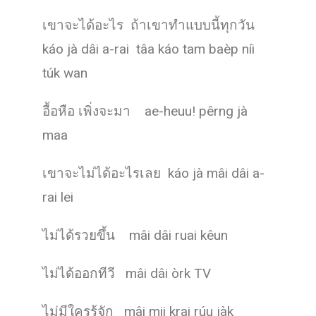
เขาจะได้อะไร ถ้าเขาทำแบบนี้ทุกวัน
káo jà dâi a-rai tâa káo tam baèp níi
túk wan
อื้อหือ เพิ่งจะมา ae-heuu! pêrng jà
maa
เขาจะไม่ได้อะไรเลย káo jà mâi dâi a-
rai lei
ไม่ได้รวยขึ้น mâi dâi ruai kêun
ไม่ได้ออกทีวี mâi dâi òrk TV
ไม่มีใครรู้จัก mâi mii krai rúu jàk