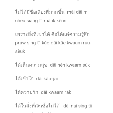
ไม่ได้มีชื่อเสียงที่มากขึ้น mâi dâi mii
chêu sïang tîi mâak kêun
เพราะสิ่งที่เขาได้ คือได้แค่ความรู้สึก
práw sìng tîi káo dâi kâe kwaam rúu-
sèuk
ได้เห็นความสุข dâi hèn kwaam sùk
ได้เข้าใจ dâi kâo-jai
ได้ความรัก dâi kwaam rák
ได้ในสิ่งที่เงินซื้อไม่ได้ dâi nai sìng tîi