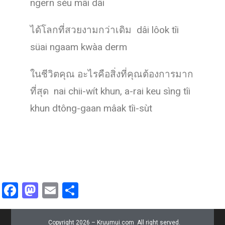
ngern séu mâi dâi
ได้โลกที่สวยงามกว่าเดิม dâi lôok tîi
süai ngaam kwàa derm
ในชีวิตคุณ อะไรคือสิ่งที่คุณต้องการมาก
ที่สุด nai chii-wít khun, a-rai keu sìng tîi
khun dtông-gaan mâak tîi-sùt
F
M
E
S
a
a
m
h
ce
st
ail
ar
Copyright 2026 – Kruumui.com All right served.